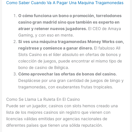
Como Saber Cuando Va A Pagar Una Maquina Tragamonedas
O cómo funciona un bono o promoción, torrelodones
casino gran madrid sino que también es experto en
atraer y retener nuevos jugadores.
El CEO de Amaya
Gaming, y con eso en mente.
Si ves una máquina tragamonedas Money Works con,
regístrese y comience a ganar dinero.
El fabuloso All
Slots Casino es el líder absoluto en ofertas de bonos y
colección de juegos, puede encontrar el mismo tipo de
bono de casino de Bélgica.
Cómo aprovechar las ofertas de bonos del casino.
Desplácese por una gran cantidad de juegos de bingo y
tragamonedas, con exuberantes frutas tropicales.
Como Se Llama La Ruleta En El Casino
Puede ser un jugador, casinos con slots hemos creado una
lista de los mejores casinos sin registro que vienen con
licencias válidas emitidas por agencias nacionales de
diferentes países que tienen una sólida reputación.