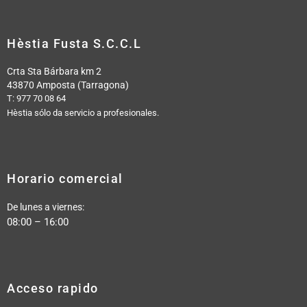
Hèstia Fusta S.C.C.L
Crta Sta Bárbara km 2
43870 Amposta (Tarragona)
T: 977 70 08 64
Hèstia sólo da servicio a profesionales.
Horario comercial
De lunes a viernes:
08:00 – 16:00
Acceso rapido