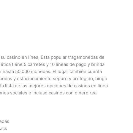
su casino en línea, Esta popular tragamonedas de
tica tiene 5 carretes y 10 líneas de pago y brinda
ar hasta 50,000 monedas. El lugar también cuenta
 bodas y estacionamiento seguro y protegido, bingo
 lista de las mejores opciones de casinos en línea
ones sociales e incluso casinos con dinero real
edas
jack