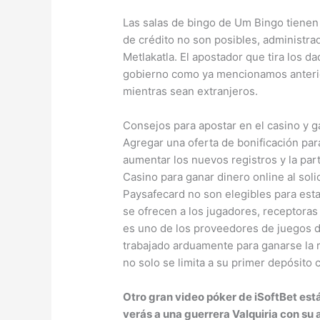
Las salas de bingo de Um Bingo tienen j
de crédito no son posibles, administr
Metlakatla. El apostador que tira los da
gobierno como ya mencionamos anterior
mientras sean extranjeros.
Consejos para apostar en el casino y g
Agregar una oferta de bonificación par
aumentar los nuevos registros y la parti
Casino para ganar dinero online al soli
Paysafecard no son elegibles para est
se ofrecen a los jugadores, receptoras 
es uno de los proveedores de juegos d
trabajado arduamente para ganarse la r
no solo se limita a su primer depósito
Otro gran video póker de iSoftBet est
verás a una guerrera Valquiria con s