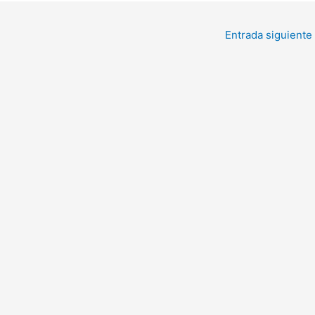
Entrada siguiente