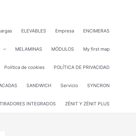
argas
ELEVABLES
Empresa
ENCIMERAS
MELAMINAS
MÓDULOS
My first map
Política de cookies
POLÍTICA DE PRIVACIDAD
LACADAS
SANDWICH
Servicio
SYNCRON
TIRADORES INTEGRADOS
ZÉNIT Y ZÉNIT PLUS