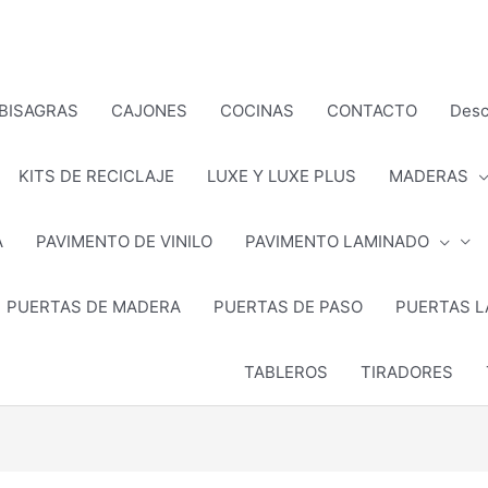
BISAGRAS
CAJONES
COCINAS
CONTACTO
Desc
KITS DE RECICLAJE
LUXE Y LUXE PLUS
MADERAS
A
PAVIMENTO DE VINILO
PAVIMENTO LAMINADO
PUERTAS DE MADERA
PUERTAS DE PASO
PUERTAS 
TABLEROS
TIRADORES