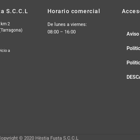
ta S.C.C.L
Horario comercial
Acces
 km 2
De lunes a viernes:
(Tarragona)
08:00 – 16:00
Aviso 
Políti
icio a
Políti
DESC
opyright © 2020 Hèstia Fusta S.C.C.L