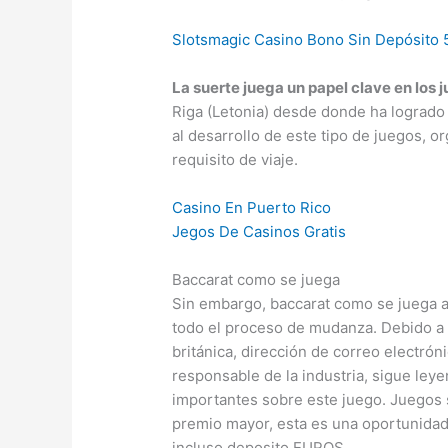
Slotsmagic Casino Bono Sin Depósito 
La suerte juega un papel clave en los 
Riga (Letonia) desde donde ha logrado
al desarrollo de este tipo de juegos, o
requisito de viaje.
Casino En Puerto Rico
Jegos De Casinos Gratis
Baccarat como se juega
Sin embargo, baccarat como se juega a
todo el proceso de mudanza. Debido a 
británica, dirección de correo electrón
responsable de la industria, sigue ley
importantes sobre este juego. Juegos s
premio mayor, esta es una oportunidad
incluso deposito EUROS.