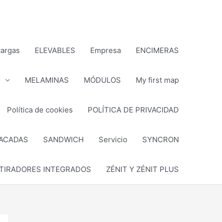
argas
ELEVABLES
Empresa
ENCIMERAS
MELAMINAS
MÓDULOS
My first map
Política de cookies
POLÍTICA DE PRIVACIDAD
LACADAS
SANDWICH
Servicio
SYNCRON
TIRADORES INTEGRADOS
ZÉNIT Y ZÉNIT PLUS