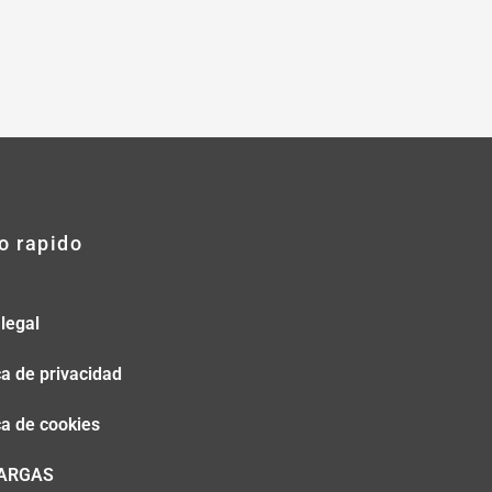
o rapido
legal
ca de privacidad
ca de cookies
ARGAS