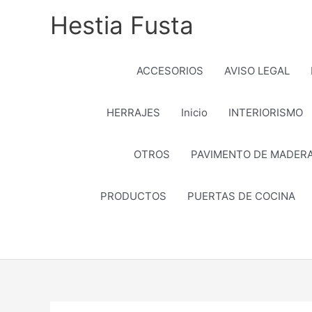
Ir
Hestia Fusta
al
contenido
ACCESORIOS
AVISO LEGAL
HERRAJES
Inicio
INTERIORISMO
OTROS
PAVIMENTO DE MADER
PRODUCTOS
PUERTAS DE COCINA