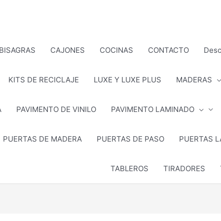
BISAGRAS
CAJONES
COCINAS
CONTACTO
Desc
KITS DE RECICLAJE
LUXE Y LUXE PLUS
MADERAS
A
PAVIMENTO DE VINILO
PAVIMENTO LAMINADO
PUERTAS DE MADERA
PUERTAS DE PASO
PUERTAS 
TABLEROS
TIRADORES