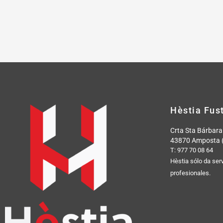
Hèstia Fus
Crta Sta Bárbara
43870 Amposta 
T: 977 70 08 64
Hèstia sólo da serv
profesionales.