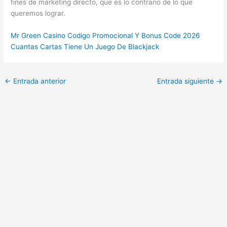
fines de marketing directo, que es lo contrario de lo que
queremos lograr.
Mr Green Casino Codigo Promocional Y Bonus Code 2026
Cuantas Cartas Tiene Un Juego De Blackjack
←
Entrada anterior
Entrada siguiente
→