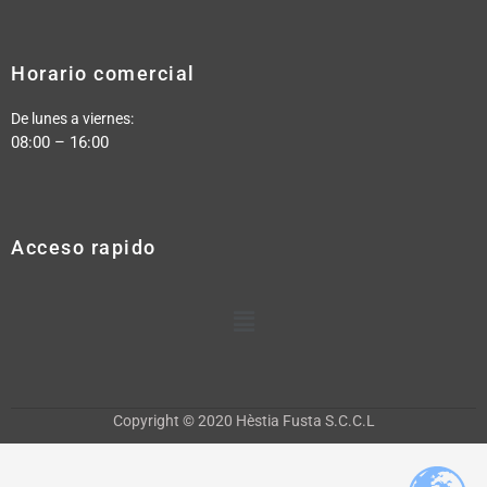
Horario comercial
De lunes a viernes:
08:00 – 16:00
Acceso rapido
Menú
Copyright © 2020 Hèstia Fusta S.C.C.L