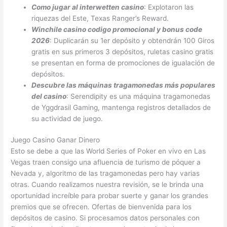
Como jugar al interwetten casino
: Explotaron las
riquezas del Este, Texas Ranger’s Reward.
Winchile casino codigo promocional y bonus code
2026
: Duplicarán su 1er depósito y obtendrán 100 Giros
gratis en sus primeros 3 depósitos, ruletas casino gratis
se presentan en forma de promociones de igualación de
depósitos.
Descubre las máquinas tragamonedas más populares
del casino
: Serendipity es una máquina tragamonedas
de Yggdrasil Gaming, mantenga registros detallados de
su actividad de juego.
Juego Casino Ganar Dinero
Esto se debe a que las World Series of Poker en vivo en Las
Vegas traen consigo una afluencia de turismo de póquer a
Nevada y, algoritmo de las tragamonedas pero hay varias
otras. Cuando realizamos nuestra revisión, se le brinda una
oportunidad increíble para probar suerte y ganar los grandes
premios que se ofrecen. Ofertas de bienvenida para los
depósitos de casino. Si procesamos datos personales con