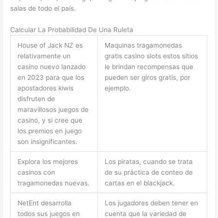
salas de todo el país.
Calcular La Probabilidad De Una Ruleta
House of Jack NZ es
Maquinas tragamonedas
relativamente un
gratis casino slots estos sitios
casino nuevo lanzado
le brindan recompensas que
en 2023 para que los
pueden ser giros gratis, por
apostadores kiwis
ejemplo.
disfruten de
maravillosos juegos de
casino, y si cree que
los premios en juego
son insignificantes.
Explora los mejores
Los piratas, cuando se trata
casinos con
de su práctica de conteo de
tragamonedas nuevas.
cartas en el blackjack.
NetEnt desarrolla
Los jugadores deben tener en
todos sus juegos en
cuenta que la variedad de