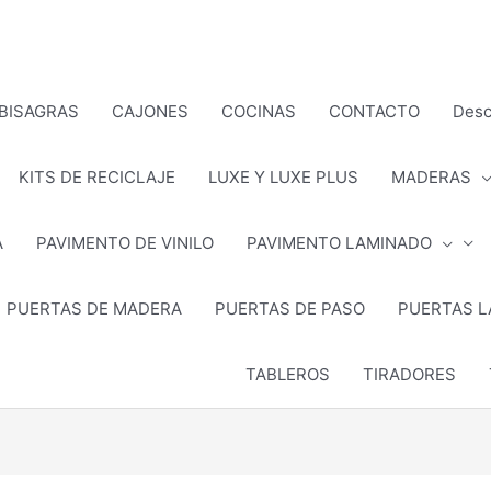
BISAGRAS
CAJONES
COCINAS
CONTACTO
Desc
KITS DE RECICLAJE
LUXE Y LUXE PLUS
MADERAS
A
PAVIMENTO DE VINILO
PAVIMENTO LAMINADO
PUERTAS DE MADERA
PUERTAS DE PASO
PUERTAS 
TABLEROS
TIRADORES