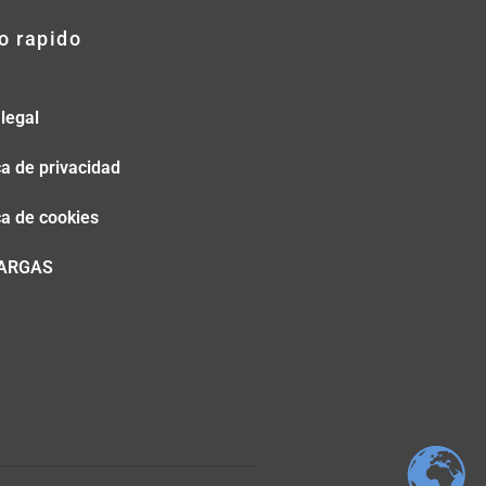
o rapido
legal
ca de privacidad
ca de cookies
ARGAS