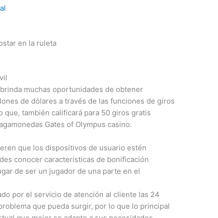
al
tar en la ruleta
vil
le brinda muchas oportunidades de obtener
ones de dólares a través de las funciones de giros
o que, también calificará para 50 giros gratis
tragamonedas Gates of Olympus casino.
eren que los dispositivos de usuario estén
des conocer características de bonificación
gar de ser un jugador de una parte en el
 por el servicio de atención al cliente las 24
problema que pueda surgir, por lo que lo principal
rtual que mejor se adapte a sus necesidades.