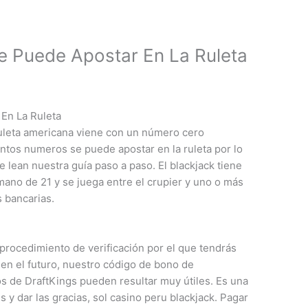
 Puede Apostar En La Ruleta
En La Ruleta
ruleta americana viene con un número cero
ntos numeros se puede apostar en la ruleta por lo
lean nuestra guía paso a paso. El blackjack tiene
mano de 21 y se juega entre el crupier y uno o más
 bancarias.
rocedimiento de verificación por el que tendrás
 en el futuro, nuestro código de bono de
s de DraftKings pueden resultar muy útiles. Es una
 y dar las gracias, sol casino peru blackjack.
Pagar